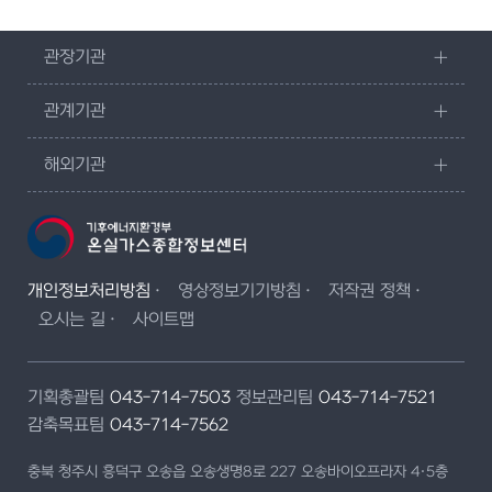
관장기관
관계기관
해외기관
개인정보처리방침
영상정보기기방침
저작권 정책
오시는 길
사이트맵
기획총괄팀
043-714-7503
정보관리팀
043-714-7521
감축목표팀
043-714-7562
충북 청주시 흥덕구 오송읍 오송생명8로 227 오송바이오프라자 4·5층