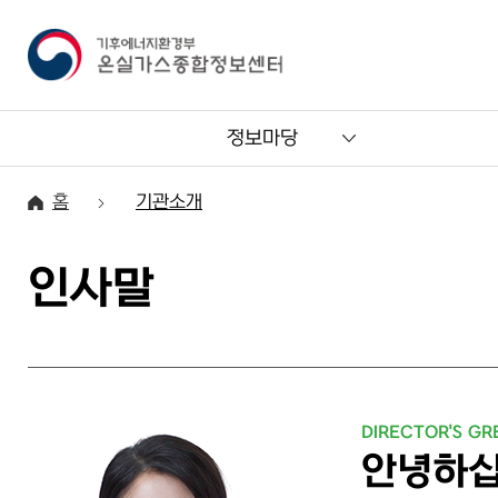
정보마당
홈
기관소개
인사말
안녕하십니까? 제6대 기후에너지환경부 온실가스종합정보센터
DIRECTOR'S GR
안녕하십