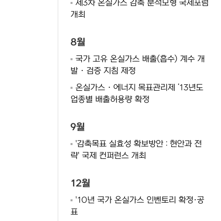
제3차 온실가스 감축 분석모형 국제포럼
개최
8월
국가 고유 온실가스 배출(흡수) 계수 개
발 · 검증 지침 제정
온실가스 · 에너지 목표관리제 ‘13년도
업종별 배출허용량 확정
9월
'감축목표 실효성 확보방안 : 현안과 전
략' 국제 컨퍼런스 개최
12월
'10년 국가 온실가스 인벤토리 확정·공
표