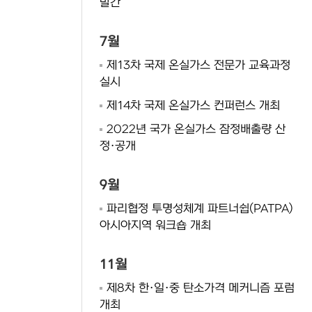
발간
7월
제13차 국제 온실가스 전문가 교육과정
실시
제14차 국제 온실가스 컨퍼런스 개최
2022년 국가 온실가스 잠정배출량 산
정·공개
9월
파리협정 투명성체계 파트너쉽(PATPA)
아시아지역 워크숍 개최
11월
제8차 한·일·중 탄소가격 메커니즘 포럼
개최