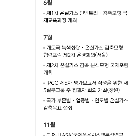
6월
제1차 온실가스 인벤토리 · 감축모형 국
제교육과정 개최
7월
개도국 녹색성장 · 온실가스 감축모형
협력포럼 제2차 운영회의(서울)
제2차 온실가스 감축 분석모형 국제포럼
개최
IPCC 제5차 평가보고서 작성을 위한 제
3실무그룹 주 집필자 회의 개최(창원)
국가 부문별 · 업종별 · 연도별 온실가스
감축목표 설정
11월
GIR-ⅡASA(국제응용시스템분석연구