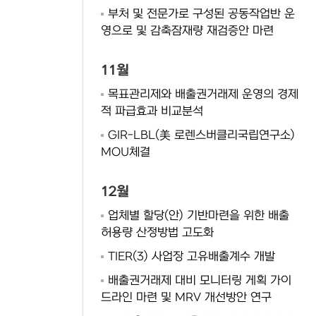
부처 및 전문가로 구성된 공동작업반 운
영으로 및 감축잠재량 재검증안 마련
11월
목표관리제와 배출권거래제 운영의 경제
적 파급효과 비교분석
GIR-LBL(美 로렌스버클리국립연구소)
MOU체결
12월
업체별 할당(안) 기반마련을 위한 배출
허용량 산정방법 고도화
TIER(3) 사업장 고유배출계수 개발
배출권거래제 대비 모니터링 게획 가이
드라인 마련 및 MRV 개선방안 연구