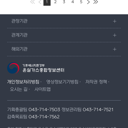
1
2
3
4
5
관장기관
관계기관
해외기관
개인정보처리방침
영상정보기기방침
저작권 정책
오시는 길
사이트맵
기획총괄팀
043-714-7503
정보관리팀
043-714-7521
감축목표팀
043-714-7562