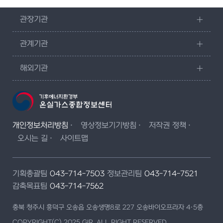
관장기관
관계기관
해외기관
개인정보처리방침
영상정보기기방침
저작권 정책
오시는 길
사이트맵
기획총괄팀
043-714-7503
정보관리팀
043-714-7521
감축목표팀
043-714-7562
충북 청주시 흥덕구 오송읍 오송생명8로 227 오송바이오프라자 4·5층
COPYRIGHT(C) 2025 GIR. ALL RIGHT RESERVED.