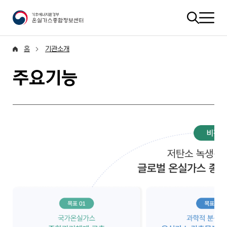
홈
기관소개
주요기능
비전-저탄소 녹생경제를 위한 글로벌 온실가스 종합 싱크탱크 구