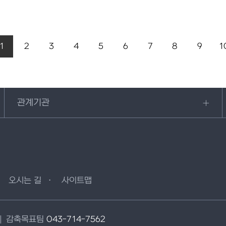
1
2
3
4
5
6
7
8
9
1
관계기관
오시는 길
사이트맵
감축목표팀
043-714-7562