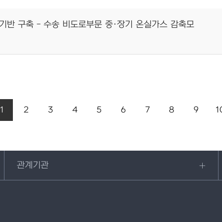
용기반 구축 - 수송 비도로부문 중·장기 온실가스 감축모
1
2
3
4
5
6
7
8
9
1
관계기관