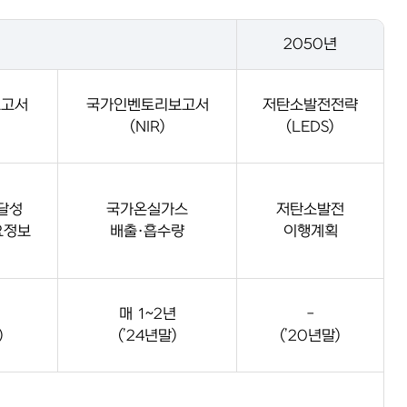
2050년
보고서
국가인벤토리보고서
저탄소발전전략
(NIR)
(LEDS)
·달성
국가온실가스
저탄소발전
요정보
배출·흡수량
이행계획
매 1~2년
-
)
(’24년말)
(’20년말)