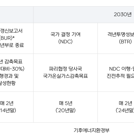
2030년
갱신보고서
국가 결정 기여
격년투명성
(BUR)*
(NDC)
(BTR)
24년부로 종료
0년 감축목표
U대비-30%)
파리협정 당사국
NDC 이행
행경과 및
국가온실가스감축목표
진전추적 필
달성현황
매 2년
매 5년
매 2년
’14년말)
(’20년말)
(’24년말
기후에너지환경부