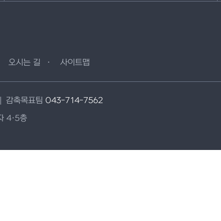
오시는 길
사이트맵
감축목표팀
043-714-7562
 4·5층