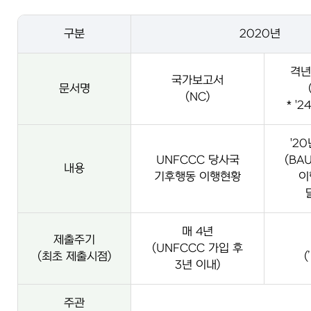
구분
2020년
격년
국가보고서
문서명
(NC)
* '
'2
UNFCCC 당사국
(BA
내용
기후행동 이행현황
이
매 4년
제출주기
(UNFCCC 가입 후
(최초 제출시점)
(
3년 이내)
주관