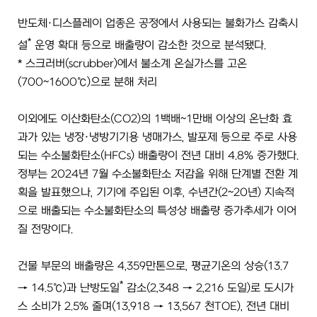
반도체·디스플레이 업종은 공정에서 사용되는 불화가스 감축시
*
설
운영 확대 등으로 배출량이 감소한 것으로 분석됐다.
* 스크러버(scrubber)에서 불소계 온실가스를 고온
(700~1600℃)으로 분해 처리
이외에도 이산화탄소(CO2)의 1백배~1만배 이상의 온난화 효
과가 있는 냉장·냉방기기용 냉매가스, 발포제 등으로 주로 사용
되는 수소불화탄소(HFCs) 배출량이 전년 대비 4.8% 증가했다.
정부는 2024년 7월 수소불화탄소 저감을 위해 단계별 전환 계
획을 발표했으나, 기기에 주입된 이후, 수년간(2~20년) 지속적
으로 배출되는 수소불화탄소의 특성상 배출량 증가추세가 이어
질 전망이다.
건물 부문의 배출량은 4,359만톤으로, 평균기온의 상승(13.7
*
→ 14.5℃)과 난방도일
감소(2,348 → 2,216 도일)로 도시가
스 소비가 2.5% 줄며(13,918 → 13,567 천TOE), 전년 대비