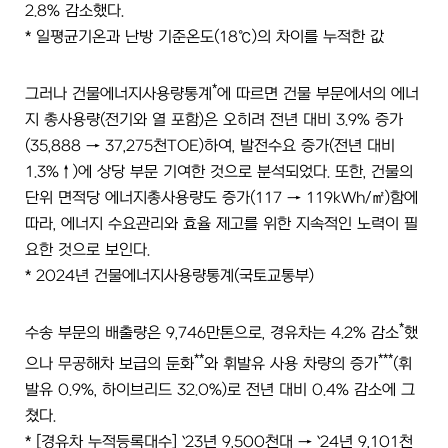
2.8% 감소했다.
* 일평균기온과 난방 기준온도(18℃)의 차이를 누적한 값
*
그러나 건물에너지사용량통계
에 따르면 건물 부문에서의 에너
지 총사용량(전기와 열 포함)은 오히려 전년 대비 3.9% 증가
(35,888 → 37,275천TOE)하여, 발전수요 증가(전년 대비
1.3%↑)에 상당 부문 기여한 것으로 분석되었다. 또한, 건물의
단위 면적당 에너지총사용량도 증가(117 → 119kWh/㎡)함에
따라, 에너지 수요관리와 효율 제고를 위한 지속적인 노력이 필
요한 것으로 보인다.
* 2024년 건물에너지사용량통계(국토교통부)
*
수송 부문의 배출량은 9,746만톤으로, 경유차는 4.2% 감소
했
**
***
으나 무공해차 보급의 둔화
와 휘발유 사용 차량의 증가
(휘
발유 0.9%, 하이브리드 32.0%)로 전년 대비 0.4% 감소에 그
쳤다.
* [경유차 누적등록대수] `23년 9,500천대 → `24년 9,101천